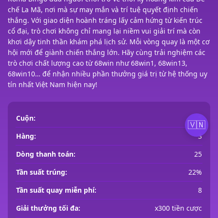
chế La Mã, nơi mà sự may mắn và trí tuệ quyết định chiến
thắng. Với giao diện hoành tráng lấy cảm hứng từ kiến trúc
cổ đại, trò chơi không chỉ mang lại niềm vui giải trí mà còn
khơi dậy tinh thần khám phá lịch sử. Mỗi vòng quay là một cơ
hội mới để giành chiến thắng lớn. Hãy cùng trải nghiệm các
trò chơi chất lượng cao từ 68win như 68win1, 68win13,
68win10… để nhận nhiều phần thưởng giá trị từ hệ thống uy
tín nhất Việt Nam hiện nay!
Cuộn:
5
🇻🇳
Hàng:
3
Dòng thanh toán:
25
Tần suất trúng:
22%
Tần suất quay miễn phí:
8
Giải thưởng tối đa:
x300 tiền cược