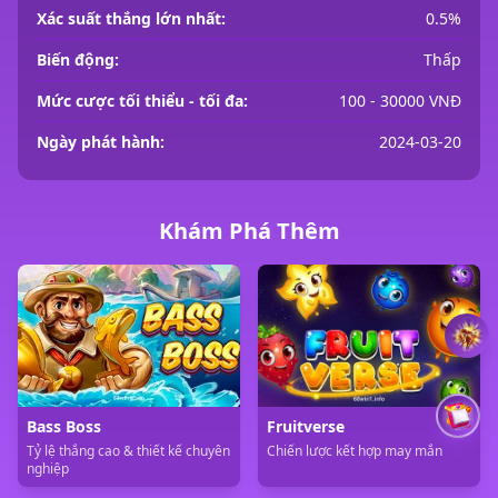
Xác suất thắng lớn nhất:
0.5%
Biến động:
Thấp
Mức cược tối thiểu - tối đa:
100 - 30000 VNĐ
Ngày phát hành:
2024-03-20
Khám Phá Thêm
Bass Boss
Fruitverse
Tỷ lệ thắng cao & thiết kế chuyên
Chiến lược kết hợp may mắn
nghiệp