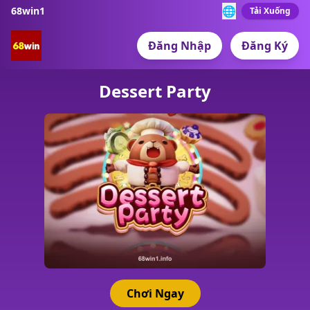
🌐
68win1
Tải Xuống
Đăng Nhập
Đăng Ký
Dessert Party
Chơi Ngay