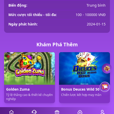
Biến động:
Trung bình
Mức cược tối thiểu - tối đa:
100 - 100000 VNĐ
Ngày phát hành:
2024-01-15
Khám Phá Thêm
Golden Zuma
Bonus Deuces Wild 50 Hand
Tỷ lệ thắng cao & thiết kế chuyên
Chiến lược kết hợp may mắn
nghiệp