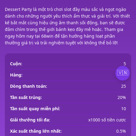
Dessert Party là một trò chơi slot đầy màu sắc và ngọt ngào
dành cho những người yêu thích ẩm thực và giải trí. Với thiết
kế bắt mắt cùng hiệu ứng âm thanh sôi động, bạn sẽ được
đắm chìm trong thế giới bánh kẹo đầy mê hoặc. Tham gia
ngay hôm nay tại 68win để tận hưởng hàng loạt phần
thưởng giá trị và trải nghiệm tuyệt vời không thể bỏ lỡ!
Cuộn:
5
🇻🇳
Hàng:
3
Dòng thanh toán:
25
Tần suất trúng:
20%
Tần suất quay miễn phí:
10
Giải thưởng tối đa:
x1000 số tiền cược
Xác suất thắng lớn nhất:
0.5%