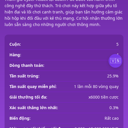
công nghệ đầy thử thách. Trò chơi này kết hợp giữa yếu tố
hiện đại và lối chơi cạnh tranh, giúp bạn tận hưởng cảm giác
hồi hộp khi đối đầu với kẻ thù mạng. Cơ hội nhận thưởng lớn
luôn sẵn sàng cho những người chơi thông minh.
Cuộn:
5
Hàng:
4
🇻🇳
Dòng thanh toán:
50
Tần suất trúng:
25.9%
Tần suất quay miễn phí:
1 lần mỗi 80 vòng quay
Giải thưởng tối đa:
x6000 tiền cược
Xác suất thắng lớn nhất:
0.3%
Biến động:
Rất cao