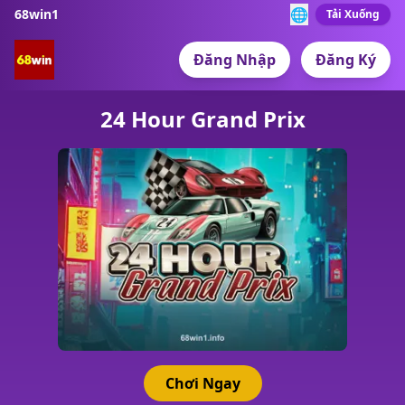
🌐
68win1
Tải Xuống
Đăng Nhập
Đăng Ký
24 Hour Grand Prix
Chơi Ngay